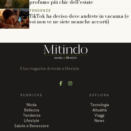
profumo più chic dell’estate
TENDENZE
TikTok ha deciso dove andrete in vacanza (e
voi non ve ne siete neanche accorti)
Il tuo magazine di moda e lifestyle
Facebook
Instagram
RUBRICHE
ESPLORA
Moda
Tecnologia
Bellezza
Attualità
Tendenze
Viaggi
Lifestyle
News
Salute e Benessere