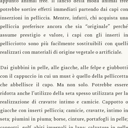
appunto animal free. Il lancio della moda animal free
potrebbe sortire effetti immediati partendo dai capi con
inserzioni in pelliccia. Mentre, infatti, chi acquista una
pelliccia preferisce ancora che sia “originale” perché
assume prestigio e valore, i capi con gli inserti in
pellicciotto sono più facilmente sostituibili con quelli
realizzati con materiali di origine vegetale o artificiale.
Dai giubbini in pelle, alle giacche, alle felpe e giubbotti
con il cappuccio in cui un must è quello della pelliccetta
che abbellisce il capo. Ma non solo. Potrebbe essere
ridotta anche l’utilizzo della seta spesso utilizzata per la
realizzazione di cravatte intimo e camicie. Cappotto o
giacche con inserti pelliccia; camicie, cravatte, intimo in
seta; piumini in piuma; borse, cinture, portafogli in pelle;
cappotti, golf, abiti invernali in lana; calzature in pelle