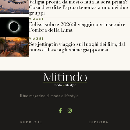
Valigia pronta da mesi o fatta la sera prima?
Cosa dice di te l’appartenenza a uno dei due
gruppi
VIAGGI
Eclissi solare 2026: il viaggio per inseguire
l’ombra della Luna
VIAGGI
Set-jetting: in viaggio sui luoghi dei film, dal
nuovo Ulisse agli anime giapponesi
Il tuo magazine di moda e lifestyle
Facebook
Instagram
RUBRICHE
ESPLORA