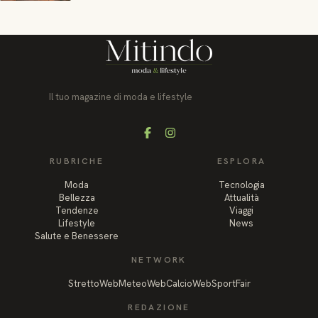
Il tuo magazine di moda e lifestyle
Facebook
Instagram
RUBRICHE
ESPLORA
Moda
Tecnologia
Bellezza
Attualità
Tendenze
Viaggi
Lifestyle
News
Salute e Benessere
NETWORK
StrettoWeb
MeteoWeb
CalcioWeb
SportFair
REDAZIONE