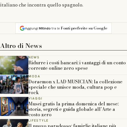
italiano che incontra quello spagnolo.
Fonti preferite su Google
Aggiungi
Mitindo
tra le
Altro di
News
NEWS
Ridurre i costi bancari: i vantaggi di un conto
corrente online zero spese
MODA
Doraemon x LAD MUSICIAN: la collezione
speciale che unisce moda, cultura pop e
rock
VIAGGI
Musei gratis la prima domenica del mese:
storia, segreti e guida globale all’Arte a
costo zero
LIFESTYLE
Il nuovo paradosso: famiglie italiane più