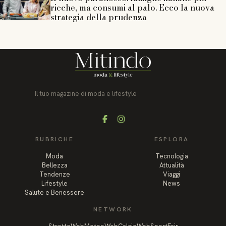
ricche, ma consumi al palo. Ecco la nuova
strategia della prudenza
Il tuo magazine di moda e lifestyle
Facebook
Instagram
RUBRICHE
ESPLORA
Moda
Tecnologia
Bellezza
Attualità
Tendenze
Viaggi
Lifestyle
News
Salute e Benessere
NETWORK