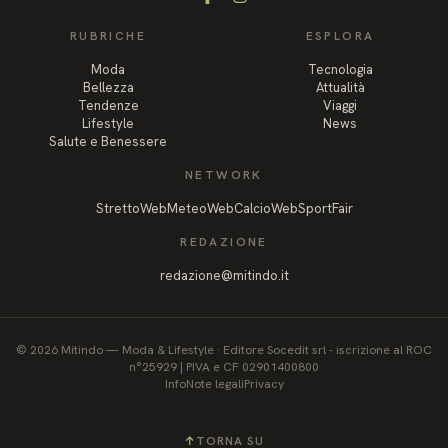
Facebook
Instagram
RUBRICHE
ESPLORA
Moda
Tecnologia
Bellezza
Attualità
Tendenze
Viaggi
Lifestyle
News
Salute e Benessere
NETWORK
StrettoWeb
MeteoWeb
CalcioWeb
SportFair
REDAZIONE
redazione@mitindo.it
©
2026
Mitindo
—
Moda & Lifestyle
·
Editore Socedit srl - iscrizione al ROC
n°25929 | PIVA e CF 02901400800
Info
Note legali
Privacy
↑
TORNA SU