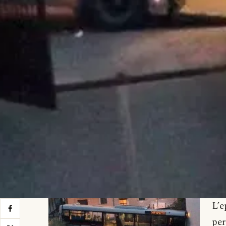
L’
per