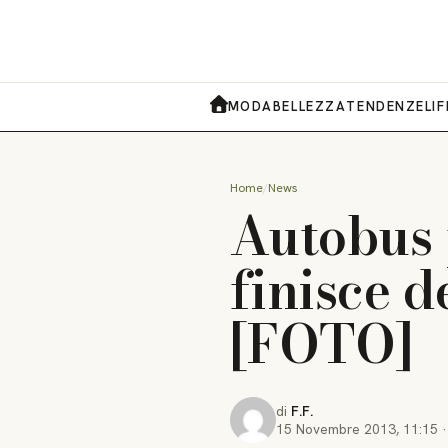
MODA
BELLEZZA
TENDENZE
LI
HOME
Home
News
Autobus 
finisce 
[FOTO]
di
F.F.
15 Novembre 2013
,
11:15