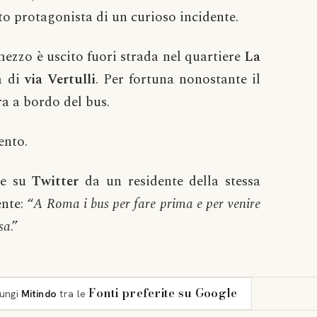
to protagonista di un curioso incidente.
mezzo è uscito fuori strada nel quartiere
La
a di
via Vertulli
. Per fortuna nonostante il
ra a bordo del bus.
ento.
ate su
Twitter
da un residente della stessa
nte: “
A Roma i bus per fare prima e per venire
sa
.”
Fonti preferite su Google
iungi
Mitindo
tra le