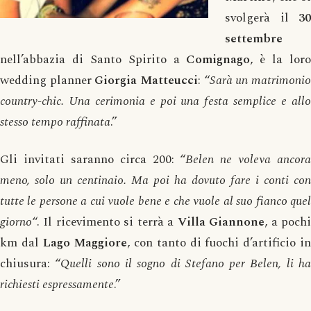
svolgerà il
30
settembre
nell’abbazia di Santo Spirito a
Comignago
, è la loro
wedding planner
Giorgia Matteucci
: “
Sarà un matrimoni
country-chic. Una cerimonia e poi una festa semplice e allo
stesso tempo raffinata
.”
Gli invitati saranno circa 200: “
Belen ne voleva ancora
meno, solo un centinaio. Ma poi ha dovuto fare i conti con
tutte le persone a cui vuole bene e che vuole al suo fianco quel
giorno
“. Il ricevimento si terrà a
Villa Giannone
, a poch
km dal
Lago Maggiore
, con tanto di fuochi d’artificio i
chiusura: “
Quelli sono il sogno di Stefano per Belen, li h
richiesti espressamente
.”