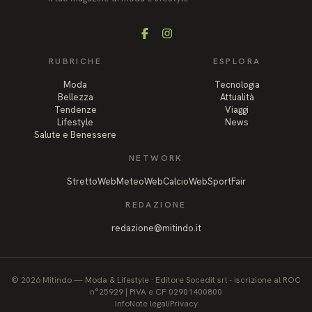
Facebook
Instagram
RUBRICHE
ESPLORA
Moda
Tecnologia
Bellezza
Attualità
Tendenze
Viaggi
Lifestyle
News
Salute e Benessere
NETWORK
StrettoWeb
MeteoWeb
CalcioWeb
SportFair
REDAZIONE
redazione@mitindo.it
©
2026
Mitindo
—
Moda & Lifestyle
·
Editore Socedit srl - iscrizione al ROC
n°25929 | PIVA e CF 02901400800
Info
Note legali
Privacy