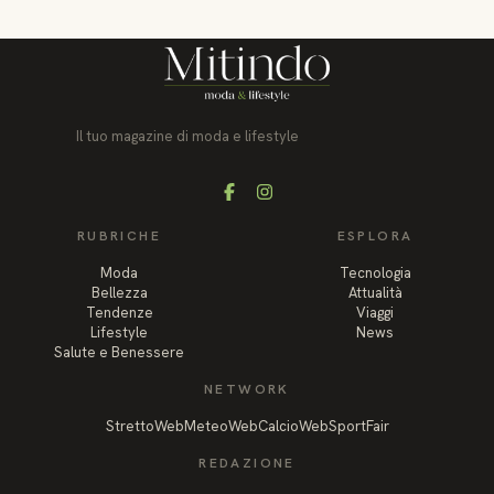
Il tuo magazine di moda e lifestyle
Facebook
Instagram
RUBRICHE
ESPLORA
Moda
Tecnologia
Bellezza
Attualità
Tendenze
Viaggi
Lifestyle
News
Salute e Benessere
NETWORK
StrettoWeb
MeteoWeb
CalcioWeb
SportFair
REDAZIONE