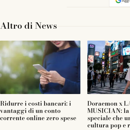
Agg
Altro di
News
Ridurre i costi bancari: i
Doraemon x L
vantaggi di un conto
MUSICIAN: la 
corrente online zero spese
speciale che u
cultura pop e 