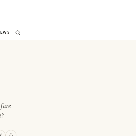
NEWS
 fare
à?