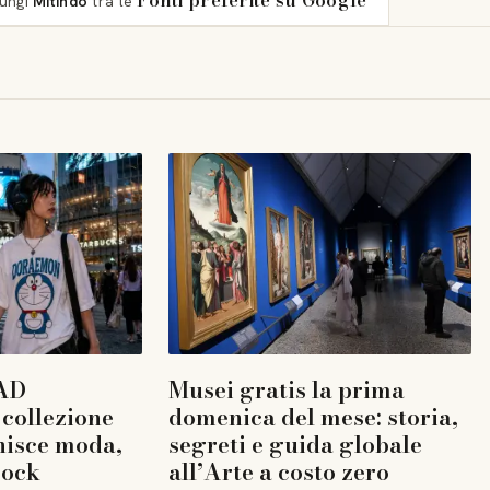
Fonti preferite su Google
iungi
Mitindo
tra le
AD
Musei gratis la prima
collezione
domenica del mese: storia,
nisce moda,
segreti e guida globale
rock
all’Arte a costo zero