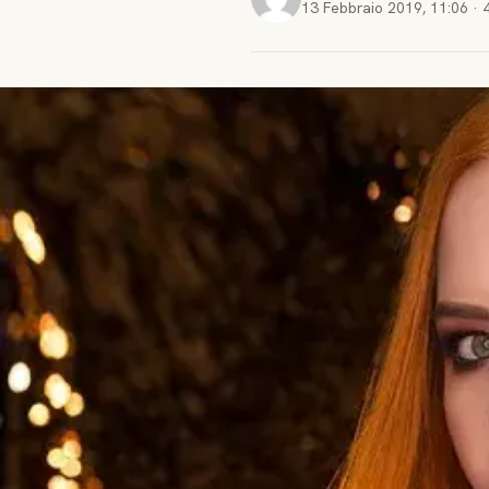
13 Febbraio 2019
,
11:06
·