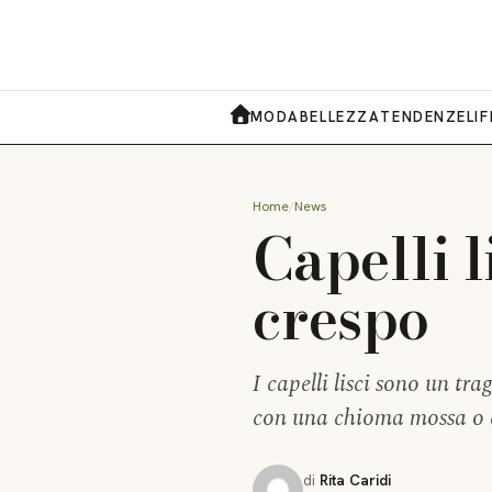
MODA
BELLEZZA
TENDENZE
LI
HOME
Home
News
Capelli l
crespo
I capelli lisci sono un tr
con una chioma mossa o co
di
Rita Caridi