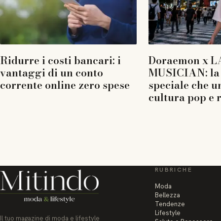
Ridurre i costi bancari: i
Doraemon x L
vantaggi di un conto
MUSICIAN: la 
corrente online zero spese
speciale che u
cultura pop e 
RUBRICHE
Moda
Bellezza
Tendenze
Lifestyle
Il tuo magazine di moda e lifestyle