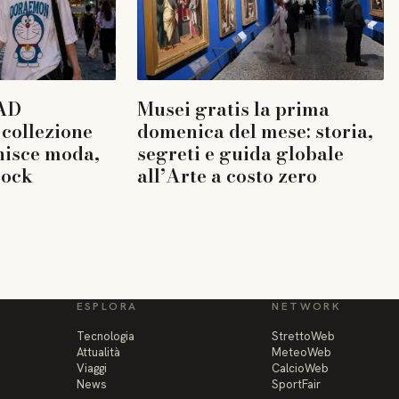
AD
Musei gratis la prima
collezione
domenica del mese: storia,
nisce moda,
segreti e guida globale
rock
all’Arte a costo zero
ESPLORA
NETWORK
Tecnologia
StrettoWeb
Attualità
MeteoWeb
Viaggi
CalcioWeb
News
SportFair