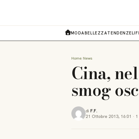
MODA
BELLEZZA
TENDENZE
LI
HOME
Home
News
Cina, nel
smog osc
di
F.F.
21 Ottobre 2013
,
16:01
·
1