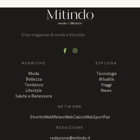
Il tuo magazine di moda e lifestyle
Facebook
Instagram
RUBRICHE
ESPLORA
Moda
Tecnologia
Bellezza
Attualità
Tendenze
Viaggi
Lifestyle
News
Salute e Benessere
NETWORK
StrettoWeb
MeteoWeb
CalcioWeb
SportFair
REDAZIONE
redazione@mitindo.it