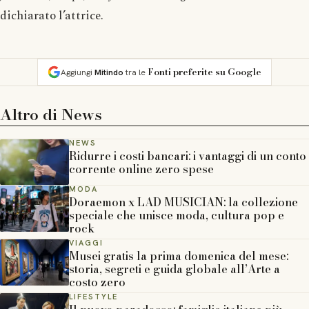
dichiarato l’attrice.
Fonti preferite su Google
Aggiungi
Mitindo
tra le
Altro di
News
NEWS
Ridurre i costi bancari: i vantaggi di un conto
corrente online zero spese
MODA
Doraemon x LAD MUSICIAN: la collezione
speciale che unisce moda, cultura pop e
rock
VIAGGI
Musei gratis la prima domenica del mese:
storia, segreti e guida globale all’Arte a
costo zero
LIFESTYLE