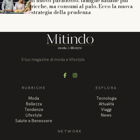
Il nuovo paradosso: famiglie italiane più
ricche, ma consumi al palo. Ecco la nuova
strategia della prudenza
Il tuo magazine di moda e lifestyle
Facebook
Instagram
RUBRICHE
ESPLORA
Moda
Tecnologia
Bellezza
Attualità
Tendenze
Viaggi
Lifestyle
News
Salute e Benessere
NETWORK