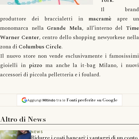
York
.
Il brand
produttore dei braccialetti in
macramè
apre un
monomarca nella
Grande Mela
, all’interno del
Tim
Warner Center
, centro dello shopping newyorkese nell
zona di
Columbus Circle
.
Il nuovo store non vende esclusivamente i famosissimi
gioielli in
pizzo
ma anche la it-bag Milano, i nuov
accessori di piccola pelletteria e i foulard.
Fonti preferite su Google
Aggiungi
Mitindo
tra le
Altro di
News
NEWS
Ridurre i costi bancari: i vantaggi di un conto