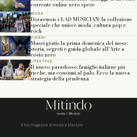
corrente online zero spese
MODA
Doraemon x LAD MUSICIAN: la collezione
speciale che unisce moda, cultura pop e
rock
VIAGGI
Musei gratis la prima domenica del mese:
storia, segreti e guida globale all’Arte a
costo zero
LIFESTYLE
Il nuovo paradosso: famiglie italiane più
ricche, ma consumi al palo. Ecco la nuova
strategia della prudenza
Il tuo magazine di moda e lifestyle