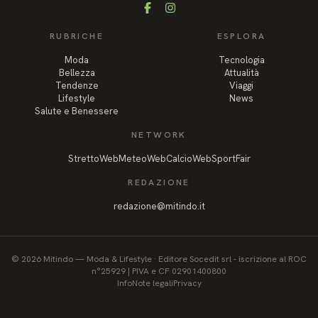
Facebook
Instagram
RUBRICHE
ESPLORA
Moda
Tecnologia
Bellezza
Attualità
Tendenze
Viaggi
Lifestyle
News
Salute e Benessere
NETWORK
StrettoWeb
MeteoWeb
CalcioWeb
SportFair
REDAZIONE
redazione@mitindo.it
©
2026
Mitindo
—
Moda & Lifestyle
·
Editore Socedit srl - iscrizione al ROC
n°25929 | PIVA e CF 02901400800
Info
Note legali
Privacy