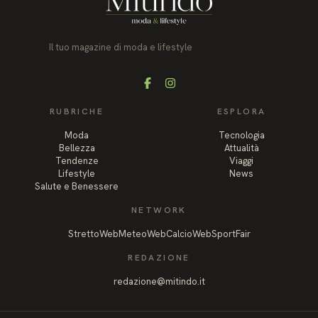
Il tuo magazine di moda e lifestyle
Facebook
Instagram
RUBRICHE
ESPLORA
Moda
Tecnologia
Bellezza
Attualità
Tendenze
Viaggi
Lifestyle
News
Salute e Benessere
NETWORK
StrettoWeb
MeteoWeb
CalcioWeb
SportFair
REDAZIONE
redazione@mitindo.it