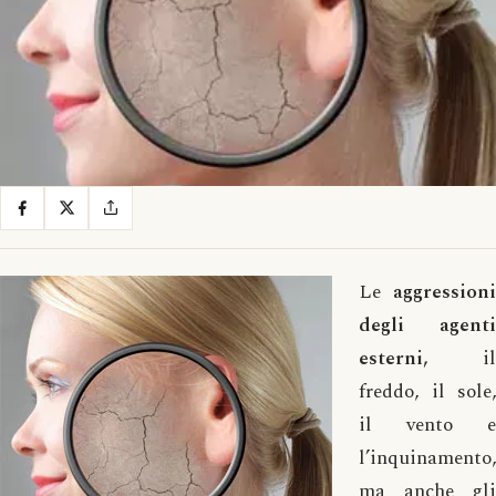
Le
aggressioni
degli agenti
esterni,
il
freddo, il sole,
il vento e
l’inquinamento,
ma anche gli