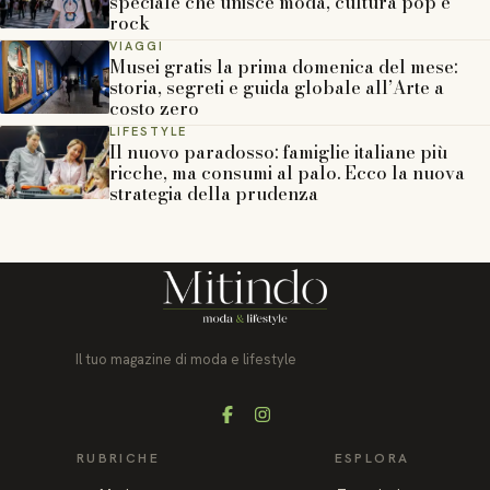
speciale che unisce moda, cultura pop e
rock
VIAGGI
Musei gratis la prima domenica del mese:
storia, segreti e guida globale all’Arte a
costo zero
LIFESTYLE
Il nuovo paradosso: famiglie italiane più
ricche, ma consumi al palo. Ecco la nuova
strategia della prudenza
Il tuo magazine di moda e lifestyle
Facebook
Instagram
RUBRICHE
ESPLORA