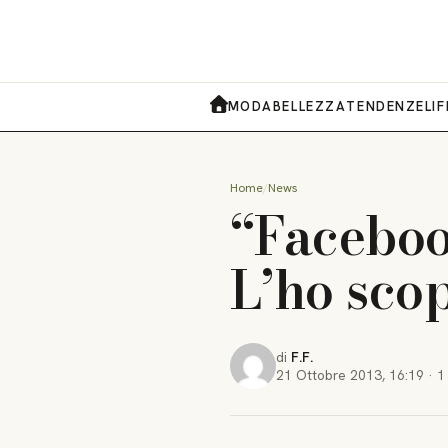
MODA
BELLEZZA
TENDENZE
LI
HOME
Home
News
“Faceboo
L’ho sco
di
F.F.
21 Ottobre 2013
,
16:19
·
1