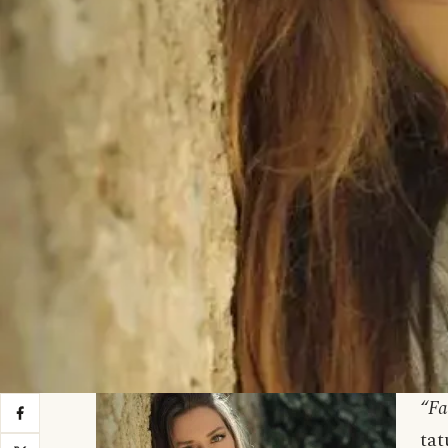
“Fa
ta