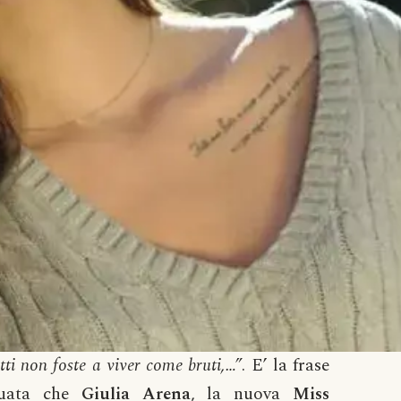
tti non foste a viver come bruti,…”
. E’ la frase
tuata che
Giulia
Arena
, la nuova
Miss