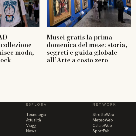
AD
Musei gratis la prima
collezione
domenica del mese: storia,
nisce moda,
segreti e guida globale
rock
all’Arte a costo zero
ESPLORA
NETWORK
Tecnologia
StrettoWeb
Attualità
MeteoWeb
Viaggi
CalcioWeb
News
SportFair