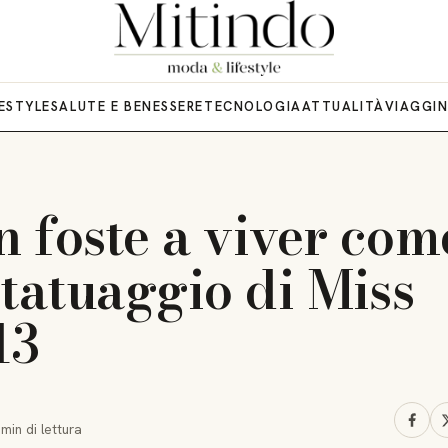
FESTYLE
SALUTE E BENESSERE
TECNOLOGIA
ATTUALITÀ
VIAGGI
n foste a viver com
l tatuaggio di Miss
13
 min
di lettura