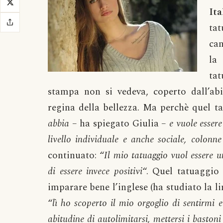
Ita
tat
can
la
ta
stampa non si vedeva, coperto dall’abi
regina della bellezza. Ma perchè quel ta
abbia
– ha spiegato Giulia –
e vuole essere
livello individuale e anche sociale, colonn
continuato: “
Il mio tatuaggio vuol essere u
di essere invece positivi
“. Quel tatuaggio
imparare bene l’inglese (ha studiato la l
“
lì ho scoperto il mio orgoglio di sentirmi e
abitudine di autolimitarsi, mettersi i bastoni