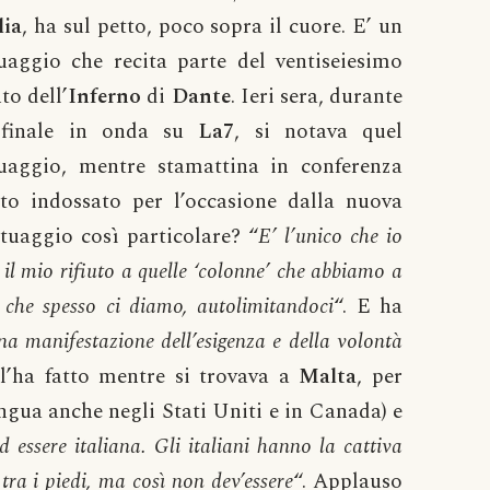
lia
, ha sul petto, poco sopra il cuore. E’ un
uaggio che recita parte del ventiseiesimo
to dell’
Inferno
di
Dante
. Ieri sera, durante
 finale in onda su
La7
, si notava quel
tuaggio, mentre stamattina in conferenza
to indossato per l’occasione dalla nuova
tuaggio così particolare? “
E’ l’unico che io
 il mio rifiuto a quelle ‘colonne’ che abbiamo a
e che spesso ci diamo, autolimitandoci
“. E ha
na manifestazione dell’esigenza e della volontà
 l’ha fatto mentre si trovava a
Malta
, per
ingua anche negli Stati Uniti e in Canada) e
d essere italiana. Gli italiani hanno la cattiva
 tra i piedi, ma così non dev’essere
“. Applauso