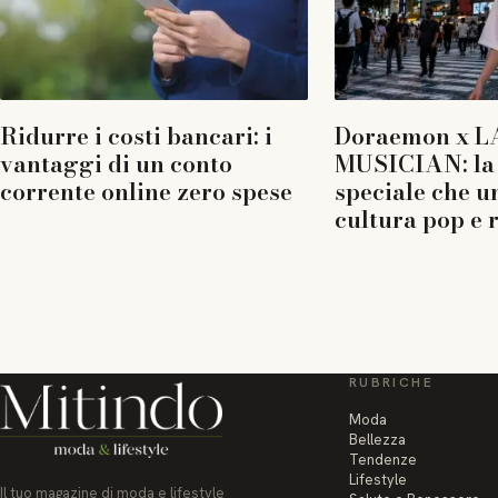
Ridurre i costi bancari: i
Doraemon x L
vantaggi di un conto
MUSICIAN: la 
corrente online zero spese
speciale che u
cultura pop e 
RUBRICHE
Moda
Bellezza
Tendenze
Lifestyle
Il tuo magazine di moda e lifestyle