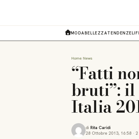
MODA
BELLEZZA
TENDENZE
LI
HOME
Home
News
“Fatti no
bruti”: i
Italia 20
di
Rita Caridi
28 Ottobre 2013
,
16:58
·
2