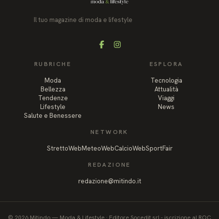
Il tuo magazine di moda e lifestyle
Facebook
Instagram
RUBRICHE
ESPLORA
Moda
Tecnologia
Bellezza
Attualità
Tendenze
Viaggi
Lifestyle
News
Salute e Benessere
NETWORK
StrettoWeb
MeteoWeb
CalcioWeb
SportFair
REDAZIONE
redazione@mitindo.it
©
2026
Mitindo
—
Moda & Lifestyle
·
Editore Socedit srl - iscrizione al ROC