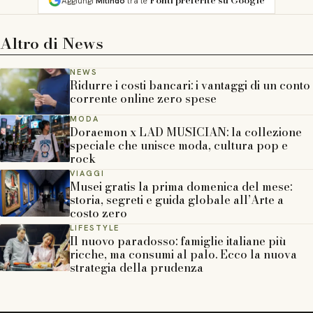
Aggiungi
Mitindo
tra le
Altro di
News
NEWS
Ridurre i costi bancari: i vantaggi di un conto
corrente online zero spese
MODA
Doraemon x LAD MUSICIAN: la collezione
speciale che unisce moda, cultura pop e
rock
VIAGGI
Musei gratis la prima domenica del mese:
storia, segreti e guida globale all’Arte a
costo zero
LIFESTYLE
Il nuovo paradosso: famiglie italiane più
ricche, ma consumi al palo. Ecco la nuova
strategia della prudenza