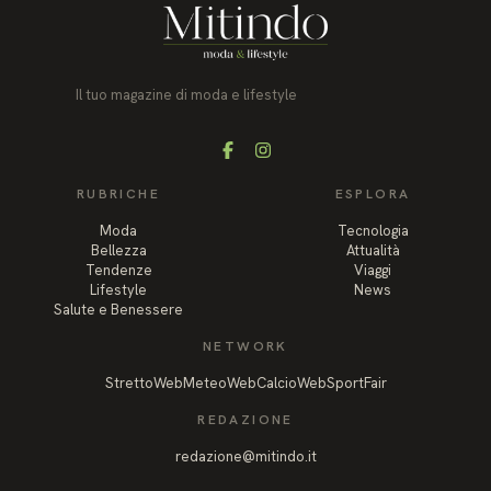
Il tuo magazine di moda e lifestyle
Facebook
Instagram
RUBRICHE
ESPLORA
Moda
Tecnologia
Bellezza
Attualità
Tendenze
Viaggi
Lifestyle
News
Salute e Benessere
NETWORK
StrettoWeb
MeteoWeb
CalcioWeb
SportFair
REDAZIONE
redazione@mitindo.it