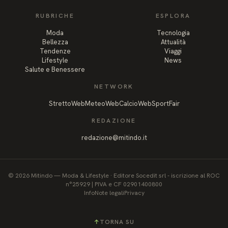
RUBRICHE
ESPLORA
Moda
Tecnologia
Bellezza
Attualità
Tendenze
Viaggi
Lifestyle
News
Salute e Benessere
NETWORK
StrettoWeb
MeteoWeb
CalcioWeb
SportFair
REDAZIONE
redazione@mitindo.it
©
2026
Mitindo
—
Moda & Lifestyle
·
Editore Socedit srl - iscrizione al ROC
n°25929 | PIVA e CF 02901400800
Info
Note legali
Privacy
↑
TORNA SU