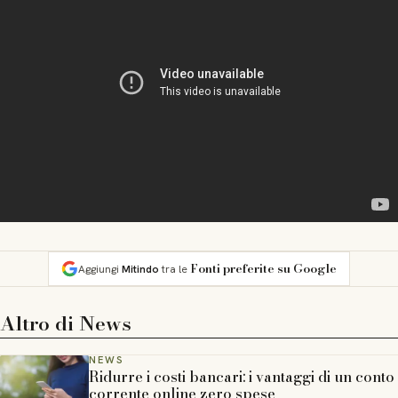
Fonti preferite su Google
Aggiungi
Mitindo
tra le
Altro di
News
NEWS
Ridurre i costi bancari: i vantaggi di un conto
corrente online zero spese