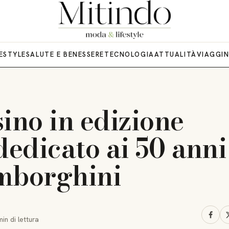
FESTYLE
SALUTE E BENESSERE
TECNOLOGIA
ATTUALITÀ
VIAGGI
ino in edizione
dedicato ai 50 anni
mborghini
min
di lettura