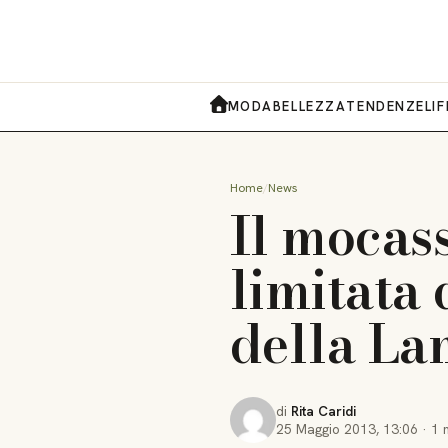
MODA
BELLEZZA
TENDENZE
LI
HOME
Home
News
Il mocass
limitata 
della La
di
Rita Caridi
25 Maggio 2013
,
13:06
·
1 