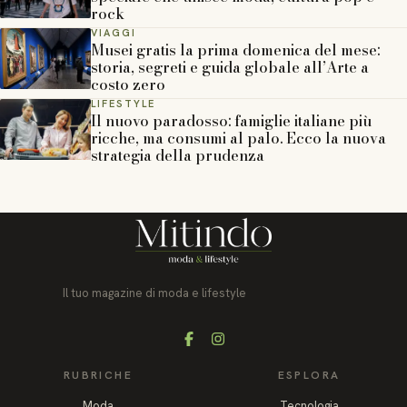
rock
VIAGGI
Musei gratis la prima domenica del mese:
storia, segreti e guida globale all’Arte a
costo zero
LIFESTYLE
Il nuovo paradosso: famiglie italiane più
ricche, ma consumi al palo. Ecco la nuova
strategia della prudenza
Il tuo magazine di moda e lifestyle
Facebook
Instagram
RUBRICHE
ESPLORA
Moda
Tecnologia