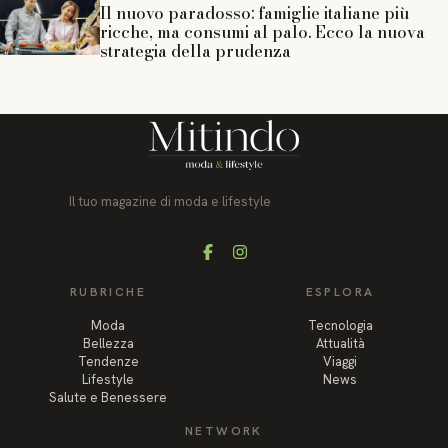
Il nuovo paradosso: famiglie italiane più
ricche, ma consumi al palo. Ecco la nuova
strategia della prudenza
Il tuo magazine di moda e lifestyle
Facebook
Instagram
RUBRICHE
ESPLORA
Moda
Tecnologia
Bellezza
Attualità
Tendenze
Viaggi
Lifestyle
News
Salute e Benessere
NETWORK