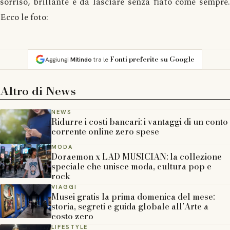
sorriso, brillante e da lasciare senza fiato come sempre.
Ecco le foto:
Fonti preferite su Google
Aggiungi
Mitindo
tra le
Altro di
News
NEWS
Ridurre i costi bancari: i vantaggi di un conto
corrente online zero spese
MODA
Doraemon x LAD MUSICIAN: la collezione
speciale che unisce moda, cultura pop e
rock
VIAGGI
Musei gratis la prima domenica del mese:
storia, segreti e guida globale all’Arte a
costo zero
LIFESTYLE