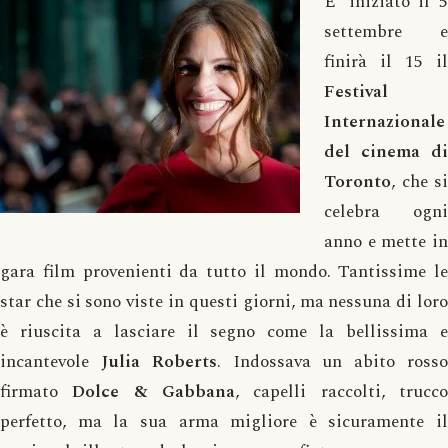
E’ iniziato il 5
settembre e
finirà il 15 il
Festival
Internazionale
del cinema di
Toronto
, che si
celebra ogni
anno e mette in
gara film provenienti da tutto il mondo. Tantissime le
star che si sono viste in questi giorni, ma nessuna di loro
è riuscita a lasciare il segno come la bellissima e
incantevole
Julia Roberts
. Indossava un abito ross
firmato
Dolce & Gabbana
, capelli raccolti, trucc
perfetto, ma la sua arma migliore è sicuramente il