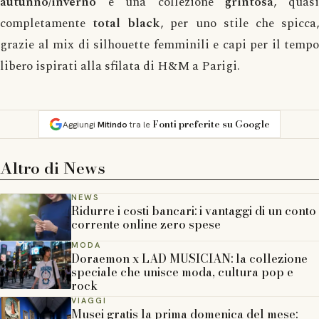
autunno/inverno
è una collezione
grintosa
, quas
completamente
total black
, per uno stile che spicca
grazie al mix di silhouette femminili e capi per il tempo
libero ispirati alla sfilata di H&M a Parigi.
Fonti preferite su Google
Aggiungi
Mitindo
tra le
Altro di
News
NEWS
Ridurre i costi bancari: i vantaggi di un conto
corrente online zero spese
MODA
Doraemon x LAD MUSICIAN: la collezione
speciale che unisce moda, cultura pop e
rock
VIAGGI
Musei gratis la prima domenica del mese: