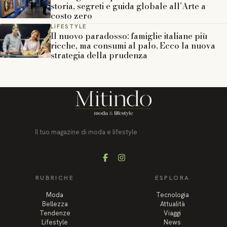
storia, segreti e guida globale all’Arte a
costo zero
LIFESTYLE
Il nuovo paradosso: famiglie italiane più
ricche, ma consumi al palo. Ecco la nuova
strategia della prudenza
Il tuo magazine di moda e lifestyle
Facebook
Instagram
RUBRICHE
ESPLORA
Moda
Tecnologia
Bellezza
Attualità
Tendenze
Viaggi
Lifestyle
News