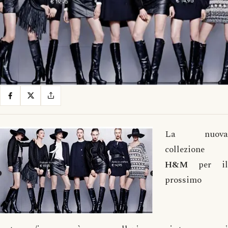
La nuova
collezione
H&M
per il
prossimo