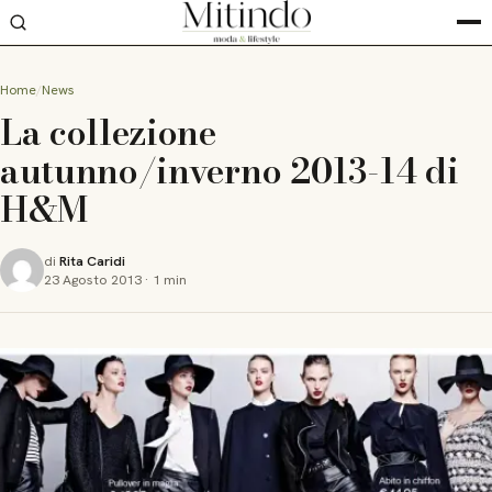
Home
News
La collezione
autunno/inverno 2013-14 di
H&M
di
Rita Caridi
23 Agosto 2013
·
1 min