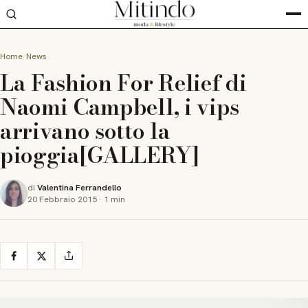
Home
News
La Fashion For Relief di
Naomi Campbell, i vips
arrivano sotto la
pioggia[GALLERY]
di
Valentina Ferrandello
20 Febbraio 2015
·
1 min