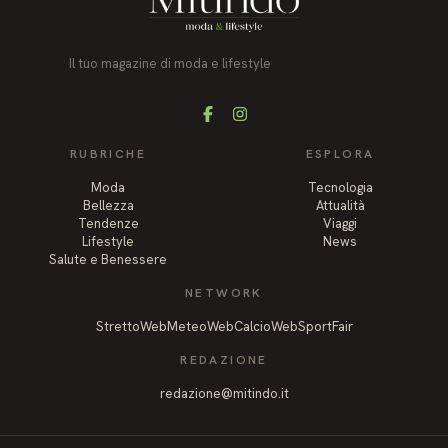
Il tuo magazine di moda e lifestyle
Facebook
Instagram
RUBRICHE
ESPLORA
Moda
Tecnologia
Bellezza
Attualità
Tendenze
Viaggi
Lifestyle
News
Salute e Benessere
NETWORK
StrettoWeb
MeteoWeb
CalcioWeb
SportFair
REDAZIONE
redazione@mitindo.it