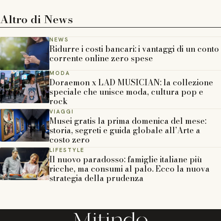
Altro di
News
NEWS
Ridurre i costi bancari: i vantaggi di un conto
corrente online zero spese
MODA
Doraemon x LAD MUSICIAN: la collezione
speciale che unisce moda, cultura pop e
rock
VIAGGI
Musei gratis la prima domenica del mese:
storia, segreti e guida globale all’Arte a
costo zero
LIFESTYLE
Il nuovo paradosso: famiglie italiane più
ricche, ma consumi al palo. Ecco la nuova
strategia della prudenza