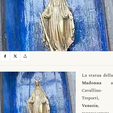
La statua della
Madonna
a
Cavallino-
Treporti,
Venezia
,