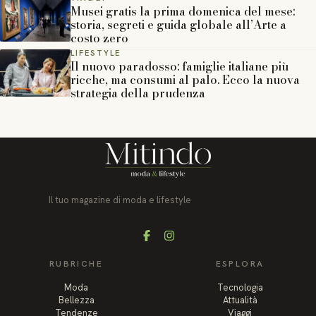
Musei gratis la prima domenica del mese:
storia, segreti e guida globale all’Arte a
costo zero
LIFESTYLE
Il nuovo paradosso: famiglie italiane più
ricche, ma consumi al palo. Ecco la nuova
strategia della prudenza
Il tuo magazine di moda e lifestyle
Facebook
Instagram
RUBRICHE
ESPLORA
Moda
Tecnologia
Bellezza
Attualità
Tendenze
Viaggi