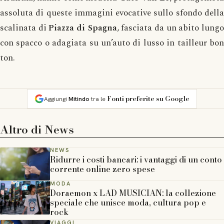
assoluta di queste immagini evocative sullo sfondo della
scalinata di
Piazza di Spagna
, fasciata da un abito lung
con spacco o adagiata su un’auto di lusso in tailleur bon
ton.
Fonti preferite su Google
Aggiungi
Mitindo
tra le
Altro di
News
NEWS
Ridurre i costi bancari: i vantaggi di un conto
corrente online zero spese
MODA
Doraemon x LAD MUSICIAN: la collezione
speciale che unisce moda, cultura pop e
rock
VIAGGI