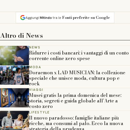
Fonti preferite su Google
Aggiungi
Mitindo
tra le
Altro di
News
NEWS
Ridurre i costi bancari: i vantaggi di un conto
corrente online zero spese
MODA
Doraemon x LAD MUSICIAN: la collezione
speciale che unisce moda, cultura pop e
rock
VIAGGI
Musei gratis la prima domenica del mese:
storia, segreti e guida globale all’Arte a
costo zero
LIFESTYLE
Il nuovo paradosso: famiglie italiane più
ricche, ma consumi al palo. Ecco la nuova
strategia della prudenza