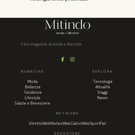
Il tuo magazine di moda e lifestyle
Facebook
Instagram
RUBRICHE
ESPLORA
Moda
Tecnologia
Bellezza
Attualità
Tendenze
Viaggi
Lifestyle
News
Salute e Benessere
NETWORK
StrettoWeb
MeteoWeb
CalcioWeb
SportFair
REDAZIONE