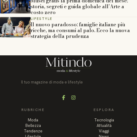
Musei gratis la prima domenica del mese:
storia, segreti e guida globale all’Arte a
costo zero
LIFESTYLE
Il nuovo paradosso: famiglie italiane più
ricche, ma consumi al palo. Ecco la nuova
strategia della prudenza
Il tuo magazine di moda e lifestyle
Facebook
Instagram
RUBRICHE
ESPLORA
Moda
Tecnologia
Bellezza
Attualità
Tendenze
Viaggi
Lifestyle
News