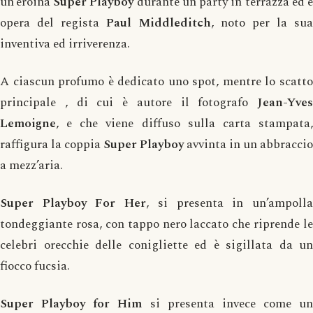
un’eroina
Super Playboy
durante un party in terrazza ed 
opera del regista
Paul Middleditch
, noto per la sua
inventiva ed irriverenza.
A ciascun profumo è dedicato uno spot, mentre lo scatto
principale , di cui è autore il fotografo
Jean-Yves
Lemoigne
, e che viene diffuso sulla carta stampata,
raffigura la coppia
Super Playboy
avvinta in un abbraccio
a mezz’aria.
Super Playboy For Her
, si presenta in un’ampoll
tondeggiante rosa, con tappo nero laccato che riprende le
celebri orecchie delle conigliette ed è sigillata da un
fiocco fucsia.
Super Playboy for Him
si presenta invece come un