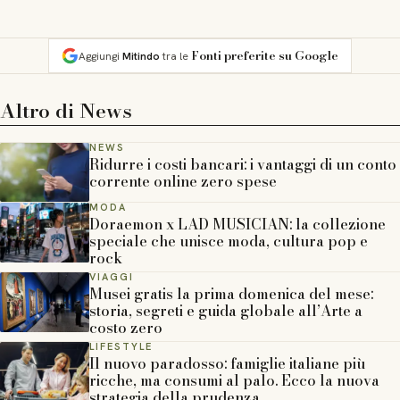
Fonti preferite su Google
Aggiungi
Mitindo
tra le
Altro di
News
NEWS
Ridurre i costi bancari: i vantaggi di un conto
corrente online zero spese
MODA
Doraemon x LAD MUSICIAN: la collezione
speciale che unisce moda, cultura pop e
rock
VIAGGI
Musei gratis la prima domenica del mese:
storia, segreti e guida globale all’Arte a
costo zero
LIFESTYLE
Il nuovo paradosso: famiglie italiane più
ricche, ma consumi al palo. Ecco la nuova
strategia della prudenza