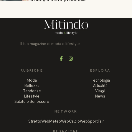
Il tuo magazine di moda e lifestyle
Facebook
Instagram
RUBRICHE
ESPLORA
Moda
Tecnologia
Bellezza
Attualità
Tendenze
Viaggi
Lifestyle
News
Salute e Benessere
NETWORK
StrettoWeb
MeteoWeb
CalcioWeb
SportFair
REDAZIONE