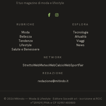
Il tuo magazine di moda e lifestyle
Facebook
Instagram
RUBRICHE
ESPLORA
Moda
Tecnologia
Bellezza
Attualità
Tendenze
Viaggi
Lifestyle
News
Salute e Benessere
NETWORK
StrettoWeb
MeteoWeb
CalcioWeb
SportFair
REDAZIONE
redazione@mitindo.it
©
2026
Mitindo
—
Moda & Lifestyle
·
Editore Socedit srl - iscrizione al ROC
n°25929 | PIVA e CF 02901400800