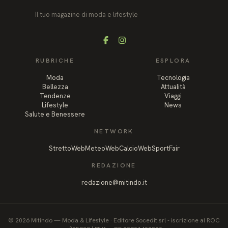
Il tuo magazine di moda e lifestyle
Facebook
Instagram
RUBRICHE
ESPLORA
Moda
Tecnologia
Bellezza
Attualità
Tendenze
Viaggi
Lifestyle
News
Salute e Benessere
NETWORK
StrettoWeb
MeteoWeb
CalcioWeb
SportFair
REDAZIONE
redazione@mitindo.it
©
2026
Mitindo
—
Moda & Lifestyle
·
Editore Socedit srl - iscrizione al ROC