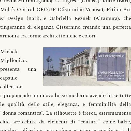
Giovinazzi (Palagiano), G. Inglese (Ginosa), Kultò (Bari),
Mola’s Optical GROUP (Cisternino-Venosa), Pitian Art
& Design (Bari), e Gabriella Reznek (Altamura). che
tingeranno di eleganza Cisternino creando una perfetta
armonia tra forme architettoniche e colori.
Michele
Miglionico,
presenta una
capsule
collection
riproponendo un nuovo lusso moderno avendo in se tutte
le qualità dello stile, eleganza, e femminilità della
“donna romantica”. La silhouette è fresca, estremamente
chic, arricchita da elementi di “couture” come balze,
rouches, plissé su sete crépon e organza con inserti di