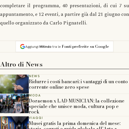
completare il programma, 40 presentazioni, di cui 7 su
appuntamento, e 12 eventi, a partire già dal 21 giugno con
quello organizzato da Carlo Pignatelli.
Fonti preferite su Google
Aggiungi
Mitindo
tra le
Altro di
News
NEWS
Ridurre i costi bancari: i vantaggi di un conto
corrente online zero spese
MODA
Doraemon x LAD MUSICIAN: la collezione
speciale che unisce moda, cultura pop e
rock
VIAGGI
Musei gratis la prima domenica del mese:
storia, segreti e guida globale all’Arte a