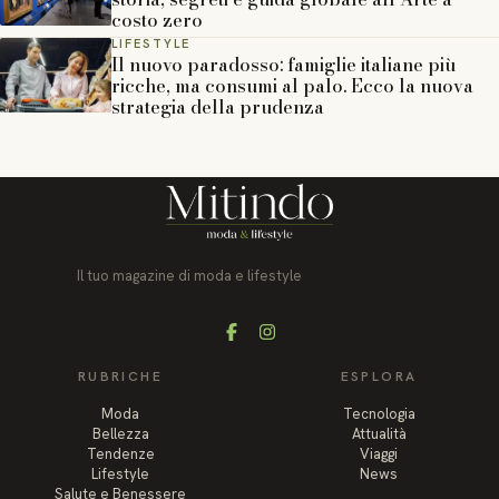
costo zero
LIFESTYLE
Il nuovo paradosso: famiglie italiane più
ricche, ma consumi al palo. Ecco la nuova
strategia della prudenza
Il tuo magazine di moda e lifestyle
Facebook
Instagram
RUBRICHE
ESPLORA
Moda
Tecnologia
Bellezza
Attualità
Tendenze
Viaggi
Lifestyle
News
Salute e Benessere