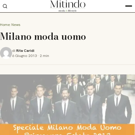
Home
News
Milano moda uomo
di
Rita Caridi
6 Giugno 2013
·
2 min