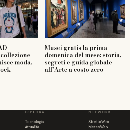
AD
Musei gratis la prima
collezione
domenica del mese: storia,
nisce moda,
segreti e guida globale
rock
all’Arte a costo zero
ESPLORA
NETWORK
Tecnologia
StrettoWeb
Attualità
MeteoWeb