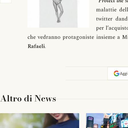
“
Protect the 
malattie dell
twitter dand
per l’acquist
che vedranno protagoniste insieme a 
Rafaeli
.
Agg
Altro di
News