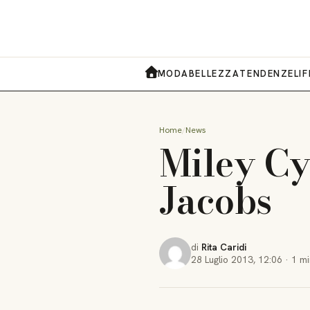
MODA
BELLEZZA
TENDENZE
LI
HOME
Home
News
Miley Cy
Jacobs
di
Rita Caridi
28 Luglio 2013
,
12:06
·
1 mi