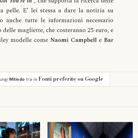
skin You’re in
“, che supporta la ricerca delle
a pelle. E’ lei stessa a dare la notizia su
o anche tutte le informazioni necessario
o delle magliette, che costeranno 25 euro, e
Miley modelle come
Naomi
Campbell
e
Bar
Fonti preferite su Google
iungi
Mitindo
tra le