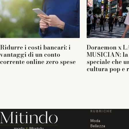
Ridurre i costi bancari: i
Doraemon x L
vantaggi di un conto
MUSICIAN: la 
corrente online zero spese
speciale che u
cultura pop e 
RUBRICHE
Moda
Bellezza