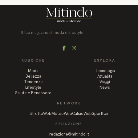
Il tuo magazine di moda e lifestyle
Facebook
Instagram
RUBRICHE
ESPLORA
Moda
Tecnologia
Bellezza
Attualità
Tendenze
Viaggi
Lifestyle
News
Salute e Benessere
NETWORK
StrettoWeb
MeteoWeb
CalcioWeb
SportFair
REDAZIONE
redazione@mitindo.it