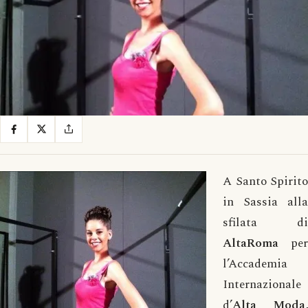
A Santo Spirito
in Sassia alla
sfilata di
AltaRoma
per
l’Accademia
Internazionale
d’
Alta
Moda
,