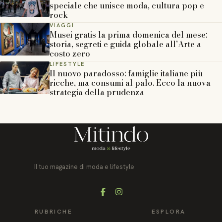
speciale che unisce moda, cultura pop e
rock
VIAGGI
Musei gratis la prima domenica del mese:
storia, segreti e guida globale all’Arte a
costo zero
LIFESTYLE
Il nuovo paradosso: famiglie italiane più
ricche, ma consumi al palo. Ecco la nuova
strategia della prudenza
Il tuo magazine di moda e lifestyle
Facebook
Instagram
RUBRICHE
ESPLORA