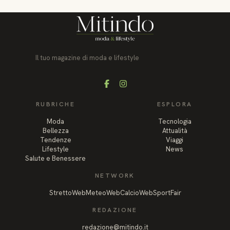
Il tuo magazine di moda e lifestyle
Facebook
Instagram
RUBRICHE
ESPLORA
Moda
Tecnologia
Bellezza
Attualità
Tendenze
Viaggi
Lifestyle
News
Salute e Benessere
NETWORK
StrettoWeb
MeteoWeb
CalcioWeb
SportFair
REDAZIONE
redazione@mitindo.it