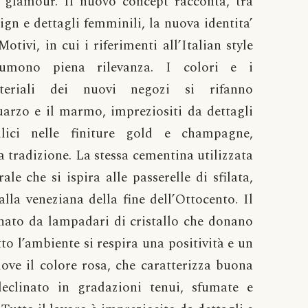
 glamour. Il nuovo concept racconta, tra
ign e dettagli femminili, la nuova identita’
Motivi, in cui i riferimenti all’Italian style
sumono piena rilevanza. I colori e i
teriali dei nuovi negozi si rifanno
quarzo e il marmo, impreziositi da dettagli
llici nelle finiture gold e champagne,
tradizione. La stessa cementina utilizzata
le che si ispira alle passerelle di sfilata,
lla veneziana della fine dell’Ottocento. Il
nato da lampadari di cristallo che donano
to l’ambiente si respira una positività e un
ve il colore rosa, che caratterizza buona
declinato in gradazioni tenui, sfumate e