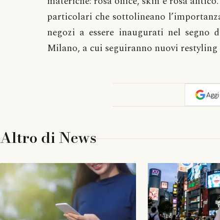
materiche: rosa onice, skin e rosa antico.
particolari che sottolineano l’importanza
negozi a essere inaugurati nel segno 
Milano, a cui seguiranno nuovi restyling i
Agg
Altro di
News