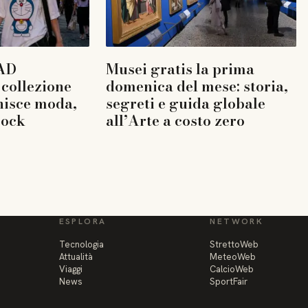
AD
Musei gratis la prima
collezione
domenica del mese: storia,
nisce moda,
segreti e guida globale
rock
all’Arte a costo zero
ESPLORA
NETWORK
Tecnologia
StrettoWeb
Attualità
MeteoWeb
Viaggi
CalcioWeb
News
SportFair