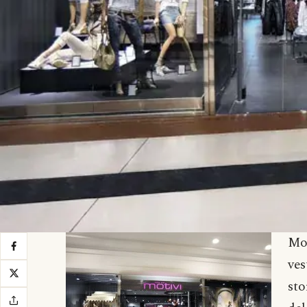
Mo
ves
sto