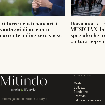
Ridurre i costi bancari: i
Doraemon x L
vantaggi di un conto
MUSICIAN: la 
corrente online zero spese
speciale che u
cultura pop e 
RUBRICHE
Moda
Bellezza
Tendenze
Lifestyle
Il tuo magazine di moda e lifestyle
Salute e Benessere