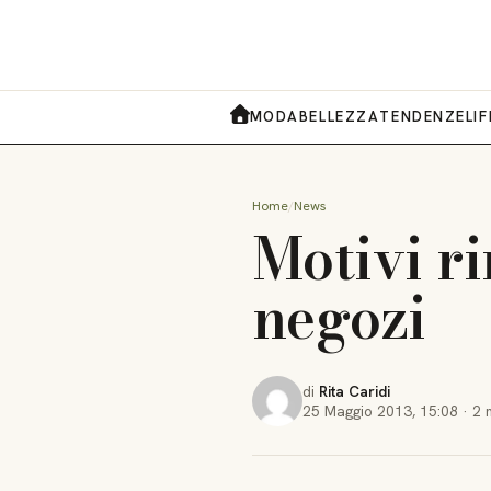
MODA
BELLEZZA
TENDENZE
LI
HOME
Home
News
Motivi ri
negozi
di
Rita Caridi
25 Maggio 2013
,
15:08
·
2 