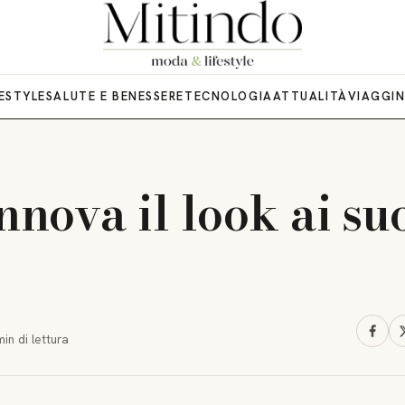
FESTYLE
SALUTE E BENESSERE
TECNOLOGIA
ATTUALITÀ
VIAGGI
nnova il look ai su
min
di lettura