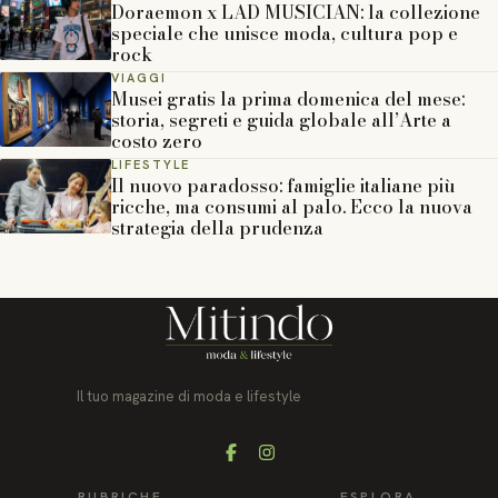
Doraemon x LAD MUSICIAN: la collezione
speciale che unisce moda, cultura pop e
rock
VIAGGI
Musei gratis la prima domenica del mese:
storia, segreti e guida globale all’Arte a
costo zero
LIFESTYLE
Il nuovo paradosso: famiglie italiane più
ricche, ma consumi al palo. Ecco la nuova
strategia della prudenza
Il tuo magazine di moda e lifestyle
Facebook
Instagram
RUBRICHE
ESPLORA