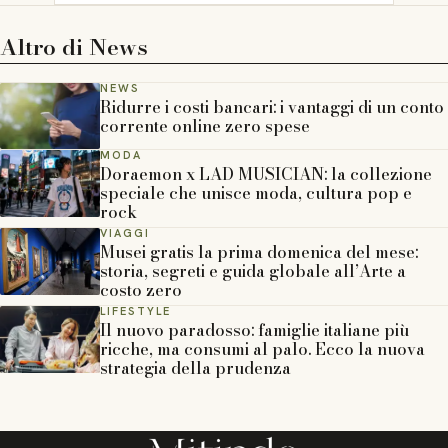
Altro di
News
NEWS
Ridurre i costi bancari: i vantaggi di un conto
corrente online zero spese
MODA
Doraemon x LAD MUSICIAN: la collezione
speciale che unisce moda, cultura pop e
rock
VIAGGI
Musei gratis la prima domenica del mese:
storia, segreti e guida globale all’Arte a
costo zero
LIFESTYLE
Il nuovo paradosso: famiglie italiane più
ricche, ma consumi al palo. Ecco la nuova
strategia della prudenza