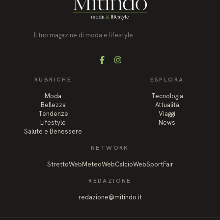
Il tuo magazine di moda e lifestyle
Facebook
Instagram
RUBRICHE
ESPLORA
Moda
Tecnologia
Bellezza
Attualità
Tendenze
Viaggi
Lifestyle
News
Salute e Benessere
NETWORK
StrettoWeb
MeteoWeb
CalcioWeb
SportFair
REDAZIONE
redazione@mitindo.it