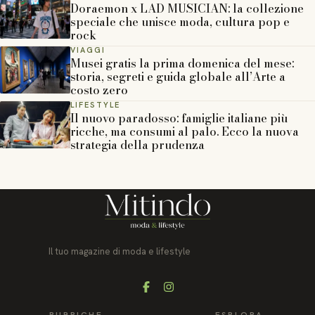
Doraemon x LAD MUSICIAN: la collezione
speciale che unisce moda, cultura pop e
rock
VIAGGI
Musei gratis la prima domenica del mese:
storia, segreti e guida globale all’Arte a
costo zero
LIFESTYLE
Il nuovo paradosso: famiglie italiane più
ricche, ma consumi al palo. Ecco la nuova
strategia della prudenza
Il tuo magazine di moda e lifestyle
Facebook
Instagram