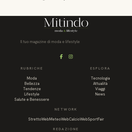
Il tuo magazine di moda e lifestyle
Facebook
Instagram
RUBRICHE
ESPLORA
Moda
Tecnologia
Bellezza
Attualità
Tendenze
Viaggi
Lifestyle
News
Salute e Benessere
NETWORK
StrettoWeb
MeteoWeb
CalcioWeb
SportFair
REDAZIONE