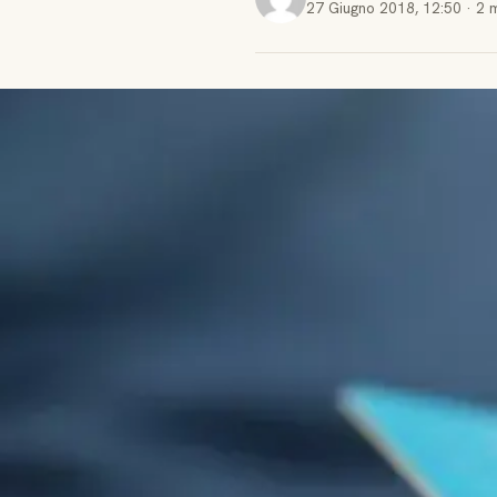
27 Giugno 2018
,
12:50
·
2 