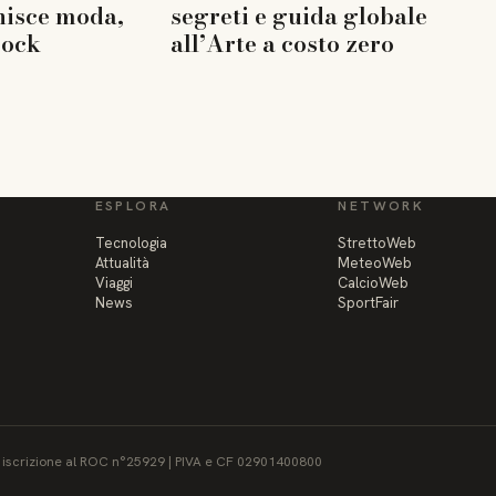
nisce moda,
segreti e guida globale
rock
all’Arte a costo zero
ESPLORA
NETWORK
Tecnologia
StrettoWeb
Attualità
MeteoWeb
Viaggi
CalcioWeb
News
SportFair
 - iscrizione al ROC n°25929 | PIVA e CF 02901400800