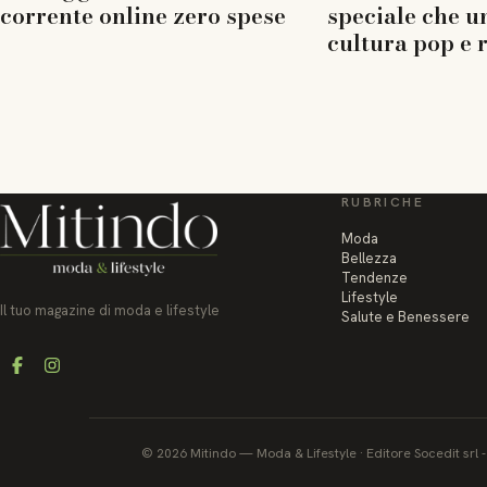
corrente online zero spese
speciale che u
cultura pop e 
RUBRICHE
Moda
Bellezza
Tendenze
Lifestyle
Il tuo magazine di moda e lifestyle
Salute e Benessere
Facebook
Instagram
©
2026
Mitindo
—
Moda & Lifestyle
·
Editore Socedit srl