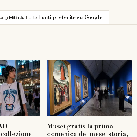
Fonti preferite su Google
iungi
Mitindo
tra le
AD
Musei gratis la prima
collezione
domenica del mese: storia,