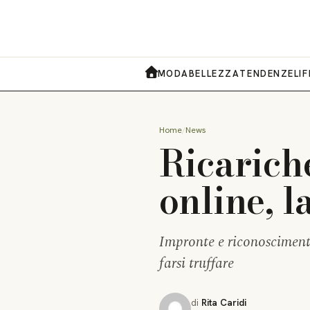
MODA
BELLEZZA
TENDENZE
LI
HOME
Home
News
Ricarich
online, l
Impronte e riconoscimenti
farsi truffare
di
Rita Caridi