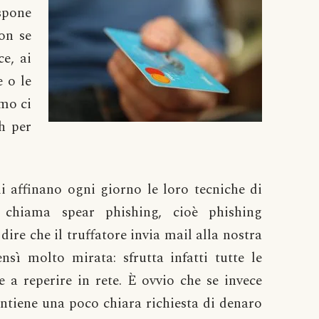
spone
on se
e, ai
 o le
mo ci
h per
i affinano ogni giorno le loro tecniche di
i chiama spear phishing, cioè phishing
ire che il truffatore invia mail alla nostra
sì molto mirata: sfrutta infatti tutte le
 a reperire in rete. È ovvio che se invece
ntiene una poco chiara richiesta di denaro