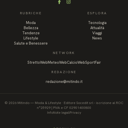
Facebook
Instagram
RUBRICHE
ESPLORA
Moda
Tecnologia
Bellezza
Attualità
Tendenze
Viaggi
Lifestyle
News
Salute e Benessere
NETWORK
StrettoWeb
MeteoWeb
CalcioWeb
SportFair
REDAZIONE
redazione@mitindo.it
©
2026
Mitindo
—
Moda & Lifestyle
·
Editore Socedit srl - iscrizione al ROC
n°25929 | PIVA e CF 02901400800
Info
Note legali
Privacy