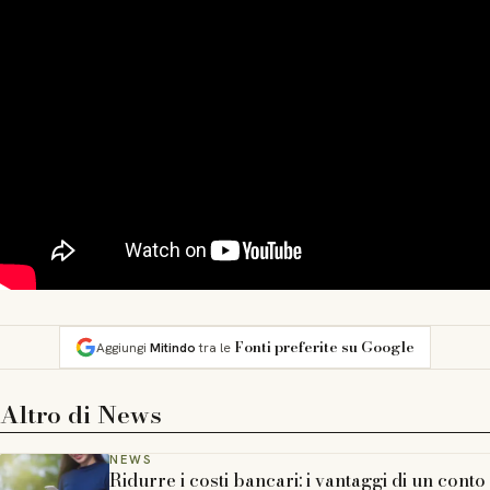
Fonti preferite su Google
Aggiungi
Mitindo
tra le
Altro di
News
NEWS
Ridurre i costi bancari: i vantaggi di un conto