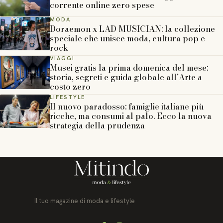
corrente online zero spese
MODA
Doraemon x LAD MUSICIAN: la collezione
speciale che unisce moda, cultura pop e
rock
VIAGGI
Musei gratis la prima domenica del mese:
storia, segreti e guida globale all’Arte a
costo zero
LIFESTYLE
Il nuovo paradosso: famiglie italiane più
ricche, ma consumi al palo. Ecco la nuova
strategia della prudenza
Il tuo magazine di moda e lifestyle