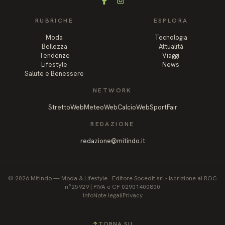
Facebook
Instagram
RUBRICHE
ESPLORA
Moda
Tecnologia
Bellezza
Attualità
Tendenze
Viaggi
Lifestyle
News
Salute e Benessere
NETWORK
StrettoWeb
MeteoWeb
CalcioWeb
SportFair
REDAZIONE
redazione@mitindo.it
©
2026
Mitindo
—
Moda & Lifestyle
·
Editore Socedit srl - iscrizione al ROC
n°25929 | PIVA e CF 02901400800
Info
Note legali
Privacy
↑
TORNA SU