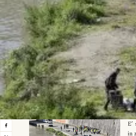
E’ 
in