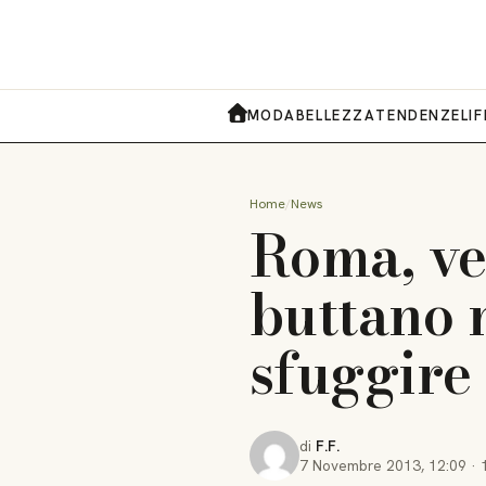
MODA
BELLEZZA
TENDENZE
LI
HOME
Home
News
Roma, ve
buttano 
sfuggire 
di
F.F.
7 Novembre 2013
,
12:09
·