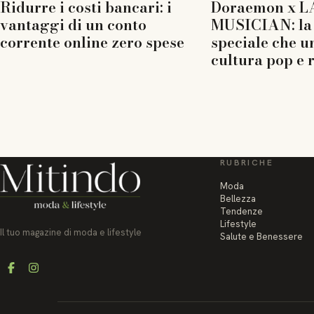
Ridurre i costi bancari: i
Doraemon x L
vantaggi di un conto
MUSICIAN: la 
corrente online zero spese
speciale che u
cultura pop e 
RUBRICHE
Moda
Bellezza
Tendenze
Lifestyle
Il tuo magazine di moda e lifestyle
Salute e Benessere
Facebook
Instagram