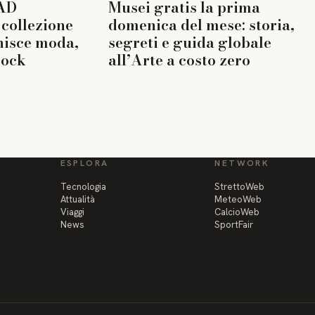
AD
Musei gratis la prima
collezione
domenica del mese: storia,
nisce moda,
segreti e guida globale
rock
all’Arte a costo zero
ESPLORA
NETWORK
Tecnologia
StrettoWeb
Attualità
MeteoWeb
Viaggi
CalcioWeb
News
SportFair