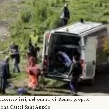
successo ieri, nel centro di
Roma
, proprio
 zona
Castel Sant’Angelo
.