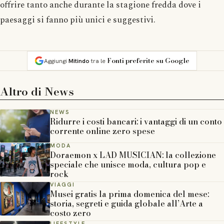
offrire tanto anche durante la stagione fredda dove i
paesaggi si fanno più unici e suggestivi.
Fonti preferite su Google
Aggiungi
Mitindo
tra le
Altro di
News
NEWS
Ridurre i costi bancari: i vantaggi di un conto
corrente online zero spese
MODA
Doraemon x LAD MUSICIAN: la collezione
speciale che unisce moda, cultura pop e
rock
VIAGGI
Musei gratis la prima domenica del mese:
storia, segreti e guida globale all’Arte a
costo zero
LIFESTYLE