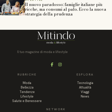
Il nuovo paradosso: famiglie italiane più
ricche, ma consumi al palo. Ecco la nuova
strategia della prudenza
Il tuo magazine di moda e lifestyle
Facebook
Instagram
RUBRICHE
ESPLORA
Moda
Tecnologia
Bellezza
Attualità
Tendenze
Viaggi
Lifestyle
News
Salute e Benessere
NETWORK