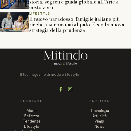
storia, segreti e guida globale all’Arte a
costo zero
LIFESTYLE
Il nuovo paradosso: famiglie italiane più
ricche, ma consumi al palo. Ecco la nuova
strategia della prudenza
Il tuo magazine di moda e lifestyle
Facebook
Instagram
RUBRICHE
ESPLORA
Moda
Tecnologia
Bellezza
Attualità
Tendenze
Viaggi
Lifestyle
News