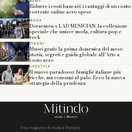
NEWS
Ridurre i costi bancari: i vantaggi di un conto
corrente online zero spese
MODA
Doraemon x LAD MUSICIAN: la collezione
speciale che unisce moda, cultura pop e
rock
VIAGGI
Musei gratis la prima domenica del mese:
storia, segreti e guida globale all’Arte a
costo zero
LIFESTYLE
Il nuovo paradosso: famiglie italiane più
ricche, ma consumi al palo. Ecco la nuova
strategia della prudenza
Il tuo magazine di moda e lifestyle