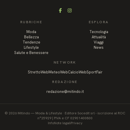
Facebook
Instagram
RUBRICHE
ESPLORA
Moda
Tecnologia
Bellezza
Attualità
Tendenze
Viaggi
Lifestyle
News
Salute e Benessere
NETWORK
StrettoWeb
MeteoWeb
CalcioWeb
SportFair
REDAZIONE
redazione@mitindo.it
©
2026
Mitindo
—
Moda & Lifestyle
·
Editore Socedit srl - iscrizione al ROC
n°25929 | PIVA e CF 02901400800
Info
Note legali
Privacy