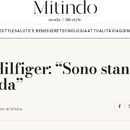
FESTYLE
SALUTE E BENESSERE
TECNOLOGIA
ATTUALITÀ
VIAGGI
lfiger: “Sono sta
da”
min
di lettura