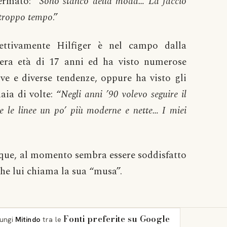
ermato: “
Sono stanco della moda… La faccio
troppo tempo
.”
fettivamente Hilfiger è nel campo dalla
nera età di 17 anni ed ha visto numerose
ove e diverse tendenze, oppure ha visto gli
naia di volte: “
Negli anni ’90 volevo seguire il
e le linee un po’ più moderne e nette… I miei
ue, al momento sembra essere soddisfatto
 che lui chiama la sua “musa”.
Fonti preferite su Google
iungi
Mitindo
tra le