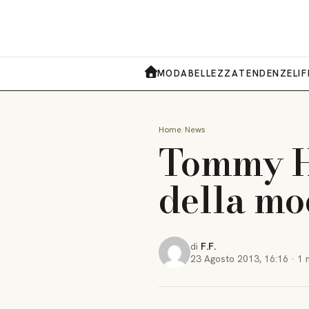
MODA
BELLEZZA
TENDENZE
LI
HOME
Home
News
Tommy Hi
della mo
di
F.F.
23 Agosto 2013
,
16:16
·
1 