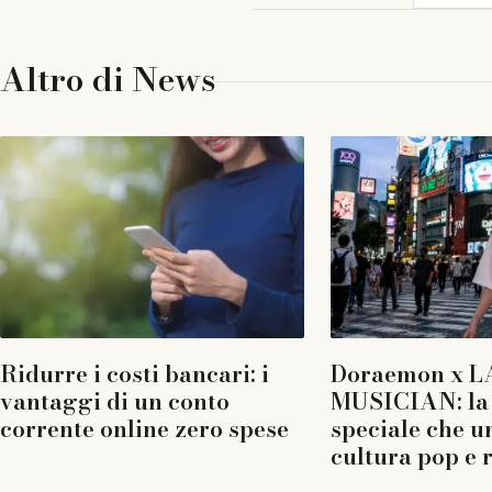
Altro di
News
Ridurre i costi bancari: i
Doraemon x L
vantaggi di un conto
MUSICIAN: la 
corrente online zero spese
speciale che u
cultura pop e 