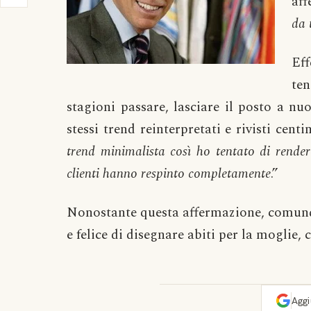
aff
da 
Ef
te
stagioni passare, lasciare il posto a nu
stessi trend reinterpretati e rivisti centi
trend minimalista così ho tentato di render
clienti hanno respinto completamente
.”
Nonostante questa affermazione, comunq
e felice di disegnare abiti per la moglie,
Agg