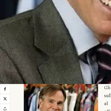
Gl
sul
al